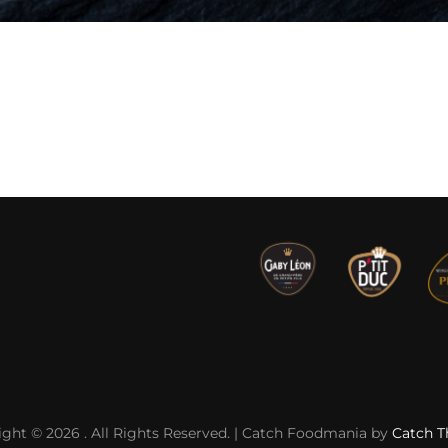
ight © 2026
. All Rights Reserved. | Catch Foodmania by
Catch 