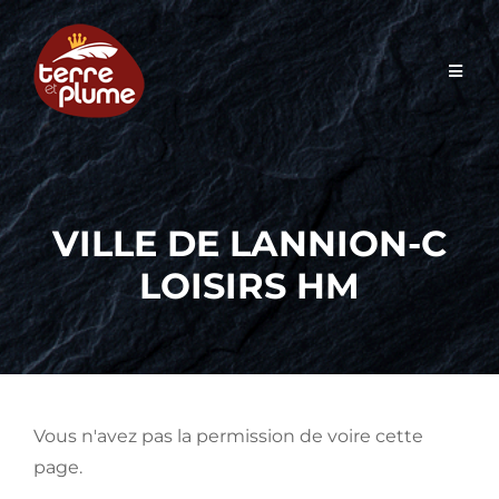
Skip
to
content
VILLE DE LANNION-C
LOISIRS HM
Vous n'avez pas la permission de voire cette
page.