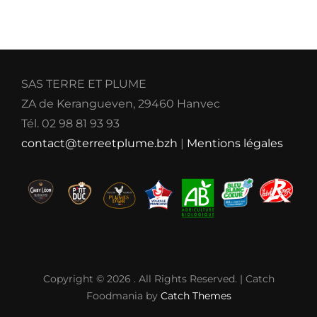
SAS TERRE ET PLUME
ZA de Kerangueven, 29460 Hanvec
Tél. 02 98 81 93 93
contact@terreetplume.bzh
|
Mentions légales
Copyright © 2026
. All Rights Reserved. | Catch
Foodmania by
Catch Themes