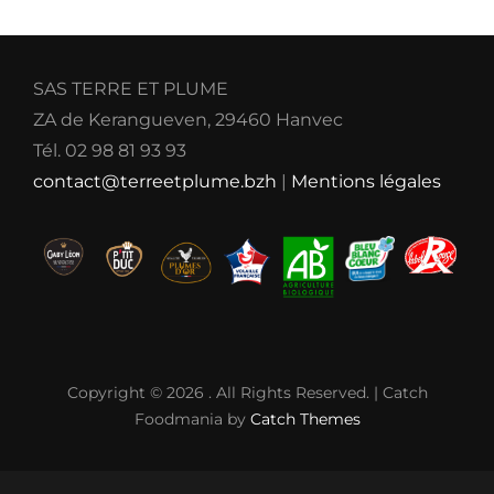
SAS TERRE ET PLUME
ZA de Kerangueven, 29460 Hanvec
Tél. 02 98 81 93 93
contact@terreetplume.bzh
|
Mentions légales
Copyright © 2026
. All Rights Reserved. | Catch
Foodmania by
Catch Themes