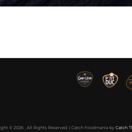
ight © 2026
. All Rights Reserved. | Catch Foodmania by
Catch 