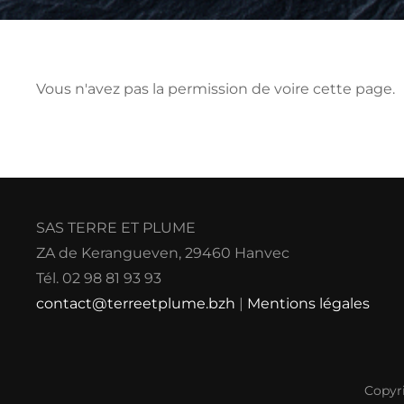
Vous n'avez pas la permission de voire cette page.
SAS TERRE ET PLUME
ZA de Kerangueven, 29460 Hanvec
Tél. 02 98 81 93 93
contact@terreetplume.bzh
|
Mentions légales
Copyr