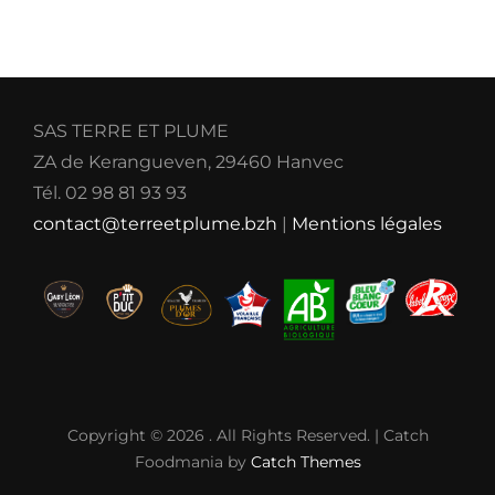
SAS TERRE ET PLUME
ZA de Kerangueven, 29460 Hanvec
Tél. 02 98 81 93 93
contact@terreetplume.bzh
|
Mentions légales
Copyright © 2026
. All Rights Reserved. | Catch
Foodmania by
Catch Themes