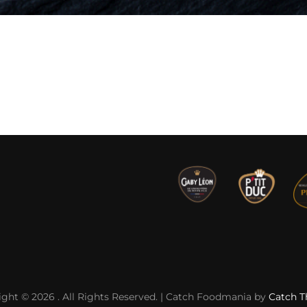
ight © 2026
. All Rights Reserved. | Catch Foodmania by
Catch 