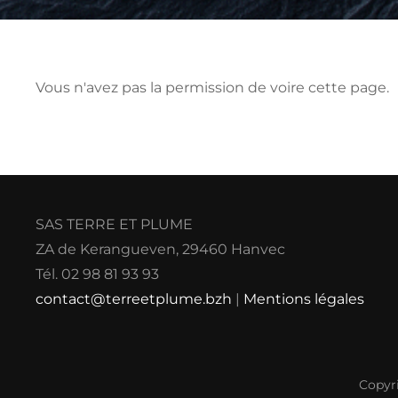
Vous n'avez pas la permission de voire cette page.
SAS TERRE ET PLUME
ZA de Kerangueven, 29460 Hanvec
Tél. 02 98 81 93 93
contact@terreetplume.bzh
|
Mentions légales
Copyr