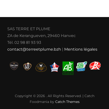
SAS TERRE ET PLUME
ZA de Kerangueven, 29460 Hanvec
Tél. 02 98 81 93 93
contact@terreetplume.bzh
|
Mentions légales
Copyright © 2026
. All Rights Reserved. | Catch
Foodmania by
Catch Themes