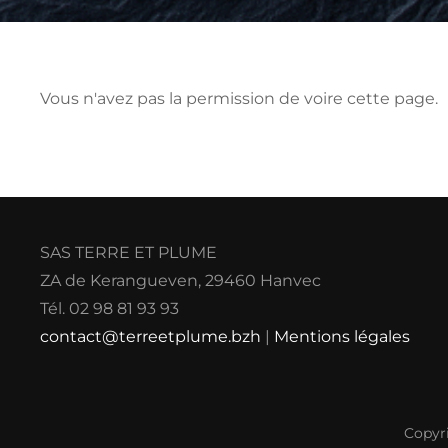
Vous n'avez pas la permission de voire cette page.
SAS TERRE ET PLUME
ZA de Kerangueven, 29460 Hanvec
Tél. 02 98 81 93 93
contact@terreetplume.bzh
|
Mentions légales
Copyr