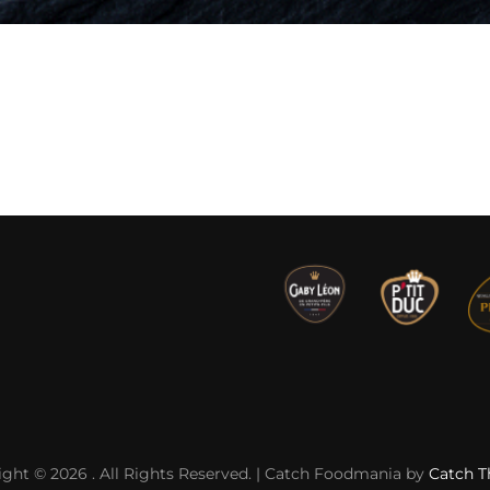
ight © 2026
. All Rights Reserved. | Catch Foodmania by
Catch 