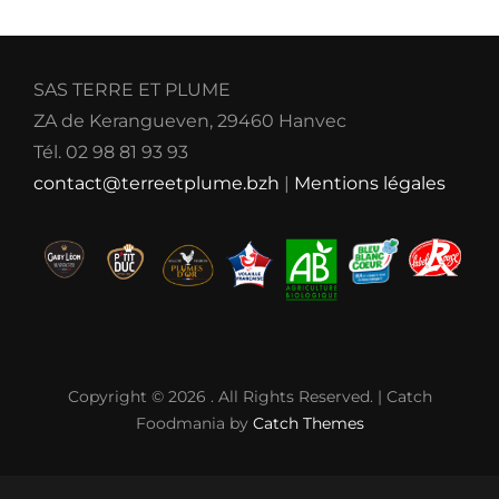
SAS TERRE ET PLUME
ZA de Kerangueven, 29460 Hanvec
Tél. 02 98 81 93 93
contact@terreetplume.bzh
|
Mentions légales
Copyright © 2026
. All Rights Reserved. | Catch
Foodmania by
Catch Themes