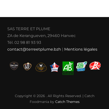
SAS TERRE ET PLUME
ZA de Kerangueven, 29460 Hanvec
Tél. 02 98 81 93 93
contact@terreetplume.bzh
|
Mentions légales
Copyright © 2026
. All Rights Reserved. | Catch
Foodmania by
Catch Themes