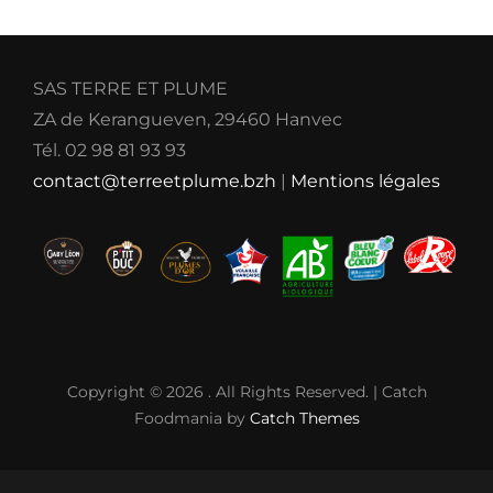
SAS TERRE ET PLUME
ZA de Kerangueven, 29460 Hanvec
Tél. 02 98 81 93 93
contact@terreetplume.bzh
|
Mentions légales
Copyright © 2026
. All Rights Reserved. | Catch
Foodmania by
Catch Themes