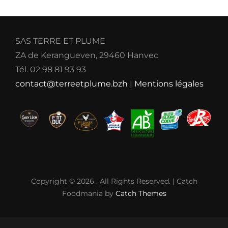
SAS TERRE ET PLUME
ZA de Kerangueven, 29460 Hanvec
Tél. 02 98 81 93 93
contact@terreetplume.bzh
|
Mentions légales
Copyright © 2026
. All Rights Reserved. | Catch
Foodmania by
Catch Themes