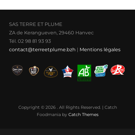
SAS TERRE ET PLUME
ZA de Kerangueven, 29460 Hanvec
Tél. 02 98 81 93 93
contact@terreetplume.bzh
|
Mentions légales
Copyright © 2026
. All Rights Reserved. | Catch
Foodmania by
Catch Themes