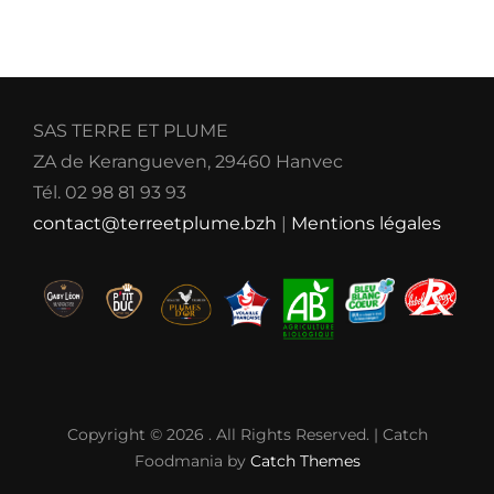
SAS TERRE ET PLUME
ZA de Kerangueven, 29460 Hanvec
Tél. 02 98 81 93 93
contact@terreetplume.bzh
|
Mentions légales
Copyright © 2026
. All Rights Reserved. | Catch
Foodmania by
Catch Themes