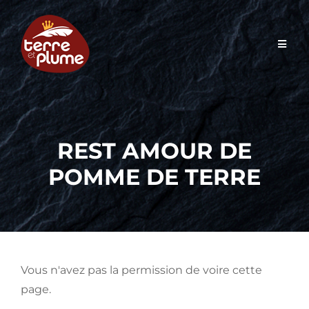
Skip
to
content
REST AMOUR DE
POMME DE TERRE
Vous n'avez pas la permission de voire cette
page.