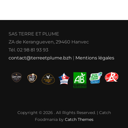
SAS TERRE ET PLUME
ZA de Kerangueven, 29460 Hanvec
Tél. 02 98 81 93 93
contact@terreetplume.bzh
|
Mentions légales
Copyright © 2026
. All Rights Reserved. | Catch
Foodmania by
Catch Themes