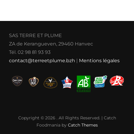
SAS TERRE ET PLUME
ZA de Kerangueven, 29460 Hanvec
Tél. 02 98 81 93 93
contact@terreetplume.bzh
|
Mentions légales
Copyright © 2026
. All Rights Reserved. | Catch
Foodmania by
Catch Themes