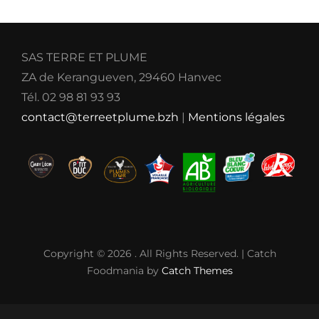
SAS TERRE ET PLUME
ZA de Kerangueven, 29460 Hanvec
Tél. 02 98 81 93 93
contact@terreetplume.bzh
|
Mentions légales
Copyright © 2026
. All Rights Reserved. | Catch
Foodmania by
Catch Themes