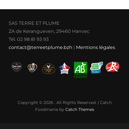
SAS TERRE ET PLUME
ZA de Kerangueven, 29460 Hanvec
Tél. 02 98 81 93 93
contact@terreetplume.bzh
|
Mentions légales
Copyright © 2026
. All Rights Reserved. | Catch
Foodmania by
Catch Themes