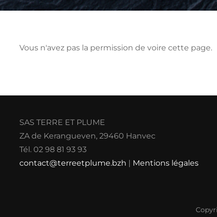
Vous n'avez pas la permission de voire cette page.
SAS TERRE ET PLUME
ZA de Kerangueven, 29460 Hanvec
Tél. 02 98 81 93 93
contact@terreetplume.bzh
|
Mentions légales
Copyr