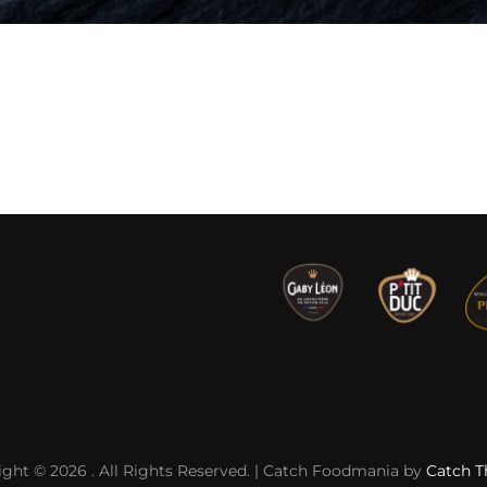
ight © 2026
. All Rights Reserved. | Catch Foodmania by
Catch 