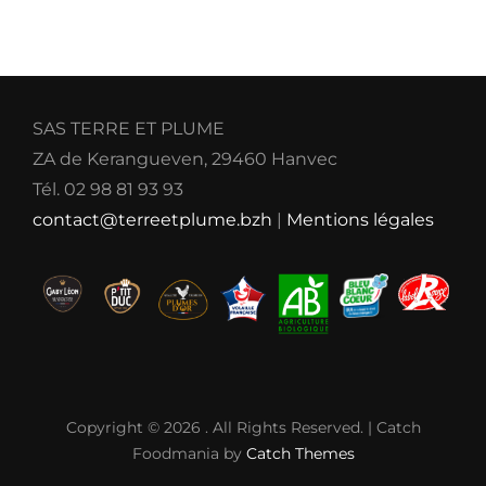
SAS TERRE ET PLUME
ZA de Kerangueven, 29460 Hanvec
Tél. 02 98 81 93 93
contact@terreetplume.bzh
|
Mentions légales
Copyright © 2026
. All Rights Reserved. | Catch
Foodmania by
Catch Themes