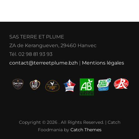
SAS TERRE ET PLUME
ZA de Kerangueven, 29460 Hanvec
Tél. 02 98 81 93 93
contact@terreetplume.bzh
|
Mentions légales
Copyright © 2026
. All Rights Reserved. | Catch
Foodmania by
Catch Themes