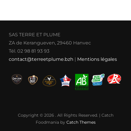
SAS TERRE ET PLUME
ZA de Kerangueven, 29460 Hanvec
Tél. 02 98 81 93 93
contact@terreetplume.bzh
|
Mentions légales
Copyright © 2026
. All Rights Reserved. | Catch
Foodmania by
Catch Themes