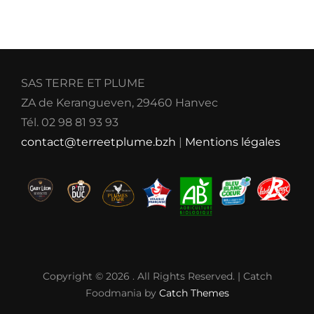
SAS TERRE ET PLUME
ZA de Kerangueven, 29460 Hanvec
Tél. 02 98 81 93 93
contact@terreetplume.bzh
|
Mentions légales
Copyright © 2026
. All Rights Reserved. | Catch
Foodmania by
Catch Themes