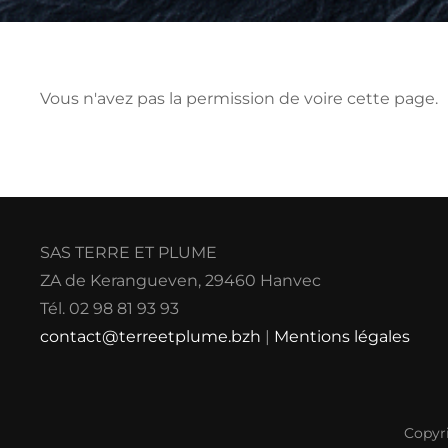
Vous n'avez pas la permission de voire cette page.
SAS TERRE ET PLUME
ZA de Kerangueven, 29460 Hanvec
Tél. 02 98 81 93 93
contact@terreetplume.bzh
|
Mentions légales
Copyr