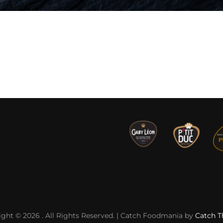
ight © 2026
. All Rights Reserved. | Catch Foodmania by
Catch 