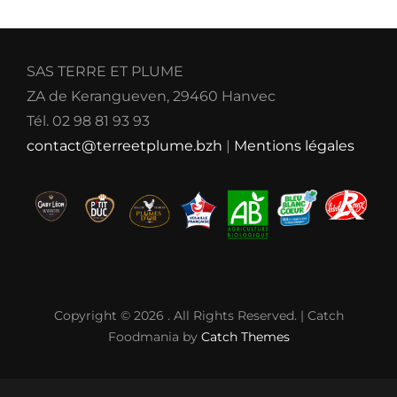
SAS TERRE ET PLUME
ZA de Kerangueven, 29460 Hanvec
Tél. 02 98 81 93 93
contact@terreetplume.bzh
|
Mentions légales
Copyright © 2026
. All Rights Reserved. | Catch
Foodmania by
Catch Themes