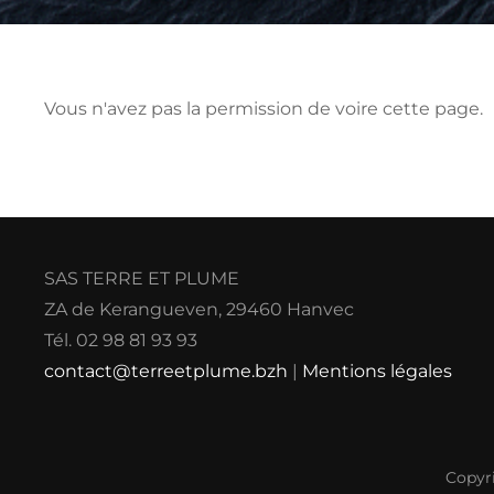
Vous n'avez pas la permission de voire cette page.
SAS TERRE ET PLUME
ZA de Kerangueven, 29460 Hanvec
Tél. 02 98 81 93 93
contact@terreetplume.bzh
|
Mentions légales
Copyr