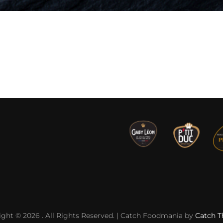
ight © 2026
. All Rights Reserved. | Catch Foodmania by
Catch 