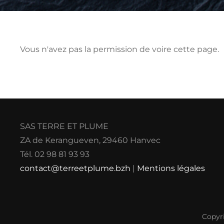
Vous n'avez pas la permission de voire cette page.
SAS TERRE ET PLUME
ZA de Kerangueven, 29460 Hanvec
Tél. 02 98 81 93 93
contact@terreetplume.bzh
|
Mentions légales
Copyr