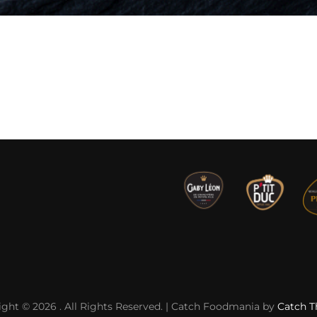
ight © 2026
. All Rights Reserved. | Catch Foodmania by
Catch 