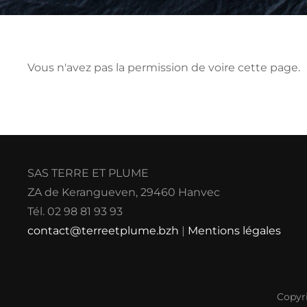
Vous n'avez pas la permission de voire cette page.
SAS TERRE ET PLUME
ZA de Kerangueven, 29460 Hanvec
Tél. 02 98 81 93 93
contact@terreetplume.bzh
|
Mentions légales
Copyr