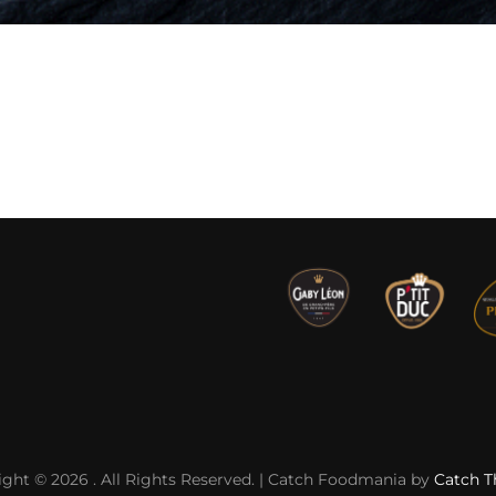
ight © 2026
. All Rights Reserved. | Catch Foodmania by
Catch 