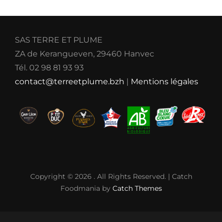
SAS TERRE ET PLUME
ZA de Kerangueven, 29460 Hanvec
Tél. 02 98 81 93 93
contact@terreetplume.bzh
|
Mentions légales
Copyright © 2026
. All Rights Reserved. | Catch
Foodmania by
Catch Themes