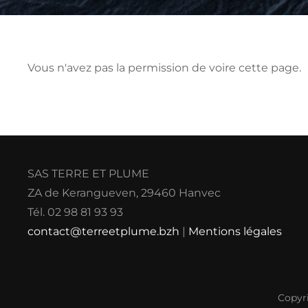
Vous n'avez pas la permission de voire cette page.
SAS TERRE ET PLUME
ZA de Kerangueven, 29460 Hanvec
Tél. 02 98 81 93 93
contact@terreetplume.bzh
|
Mentions légales
Copyr