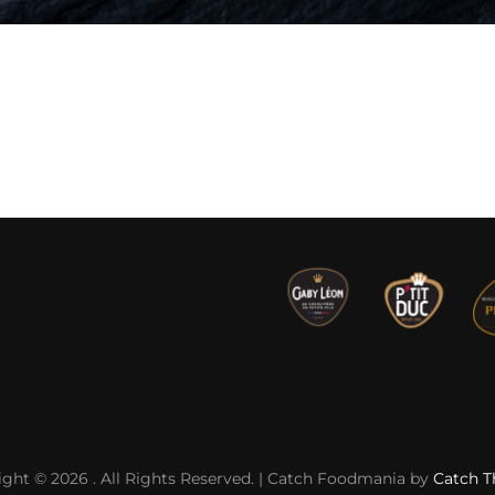
ight © 2026
. All Rights Reserved. | Catch Foodmania by
Catch 