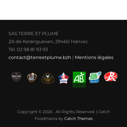
SAS TERRE ET PLUME
ZA de Kerangueven, 29460 Hanvec
Tél. 02 98 81 93 93
contact@terreetplume.bzh
|
Mentions légales
Copyright © 2026
. All Rights Reserved. | Catch
Foodmania by
Catch Themes