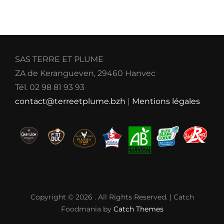
SAS TERRE ET PLUME
ZA de Kerangueven, 29460 Hanvec
Tél. 02 98 81 93 93
contact@terreetplume.bzh
|
Mentions légales
Copyright © 2026
. All Rights Reserved. | Catch
Foodmania by
Catch Themes