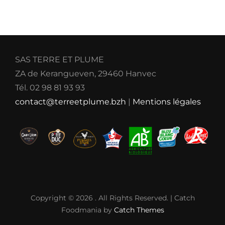
SAS TERRE ET PLUME
ZA de Kerangueven, 29460 Hanvec
Tél. 02 98 81 93 93
contact@terreetplume.bzh
|
Mentions légales
Copyright © 2026
. All Rights Reserved. | Catch
Foodmania by
Catch Themes