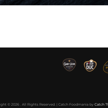
ight © 2026
. All Rights Reserved. | Catch Foodmania by
Catch 