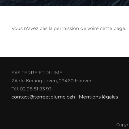
Vous n'avez pas la permission de voire cette page.
SAS TERRE ET PLUME
ZA de Kerangueven, 29460 Hanvec
Tél. 02 98 81 93 93
contact@terreetplume.bzh
|
Mentions légales
Copyr