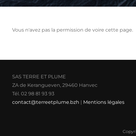
Vous n'avez pas la permission de voire cette page.
SAS TERRE ET PLUME
ZA de Kerangueven, 29460 Hanvec
Tél. 02 98 81 93 93
contact@terreetplume.bzh
|
Mentions légales
Copyr