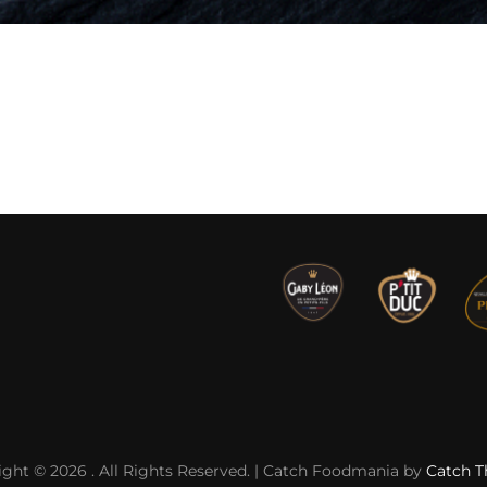
ight © 2026
. All Rights Reserved. | Catch Foodmania by
Catch 