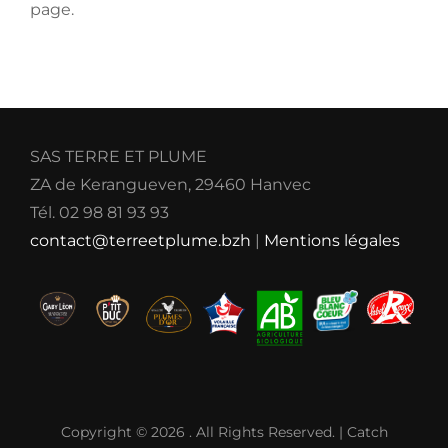
page.
SAS TERRE ET PLUME
ZA de Kerangueven, 29460 Hanvec
Tél. 02 98 81 93 93
contact@terreetplume.bzh
|
Mentions légales
Copyright © 2026
. All Rights Reserved. | Catch