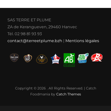
SAS TERRE ET PLUME
ZA de Kerangueven, 29460 Hanvec
Tél. 02 98 81 93 93
contact@terreetplume.bzh
|
Mentions légales
Copyright © 2026
. All Rights Reserved. | Catch
Foodmania by
Catch Themes