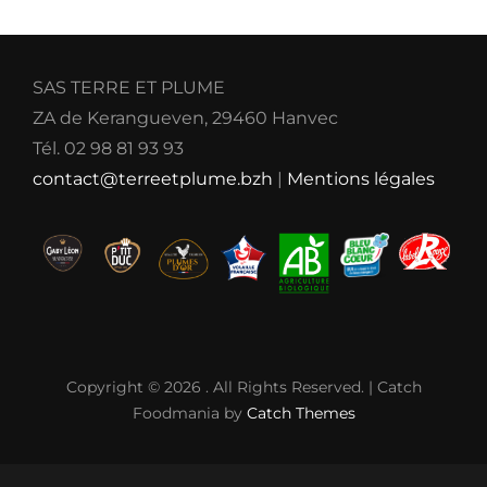
SAS TERRE ET PLUME
ZA de Kerangueven, 29460 Hanvec
Tél. 02 98 81 93 93
contact@terreetplume.bzh
|
Mentions légales
Copyright © 2026
. All Rights Reserved. | Catch
Foodmania by
Catch Themes