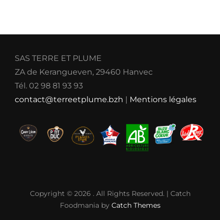
SAS TERRE ET PLUME
ZA de Kerangueven, 29460 Hanvec
Tél. 02 98 81 93 93
contact@terreetplume.bzh
|
Mentions légales
Copyright © 2026
. All Rights Reserved. | Catch
Foodmania by
Catch Themes