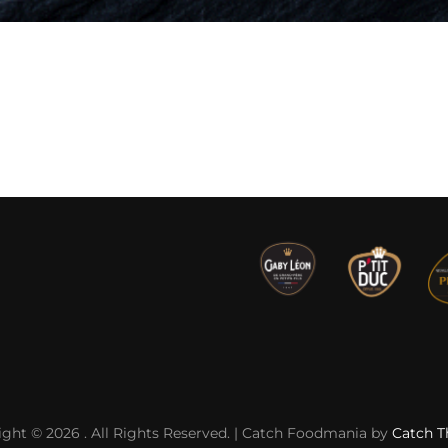
ight © 2026
. All Rights Reserved. | Catch Foodmania by
Catch 