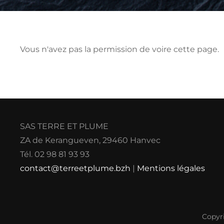
Vous n'avez pas la permission de voire cette page.
SAS TERRE ET PLUME
ZA de Kerangueven, 29460 Hanvec
Tél. 02 98 81 93 93
contact@terreetplume.bzh
|
Mentions légales
Copyr