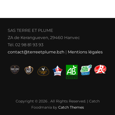
SAS TERRE ET PLUME
ZA de Kerangueven, 29460 Hanvec
Tél. 02 98 81 93 93
contact@terreetplume.bzh
|
Mentions légales
Copyright © 2026
. All Rights Reserved. | Catch
Foodmania by
Catch Themes