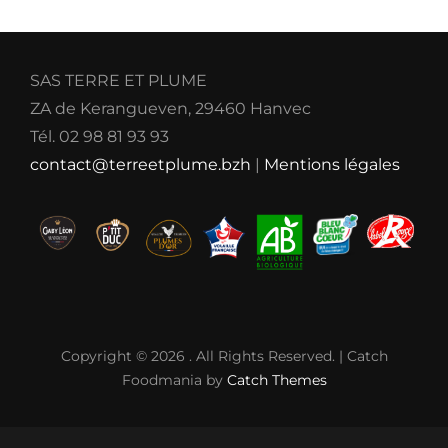
SAS TERRE ET PLUME
ZA de Kerangueven, 29460 Hanvec
Tél. 02 98 81 93 93
contact@terreetplume.bzh
|
Mentions légales
Copyright © 2026
. All Rights Reserved. | Catch
Foodmania by
Catch Themes