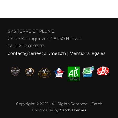
SAS TERRE ET PLUME
ZA de Kerangueven, 29460 Hanvec
Tél. 02 98 81 93 93
contact@terreetplume.bzh
|
Mentions légales
Copyright © 2026
. All Rights Reserved. | Catch
Foodmania by
Catch Themes