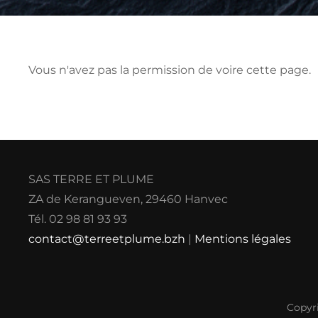
Vous n'avez pas la permission de voire cette page.
SAS TERRE ET PLUME
ZA de Kerangueven, 29460 Hanvec
Tél. 02 98 81 93 93
contact@terreetplume.bzh
|
Mentions légales
Copyr