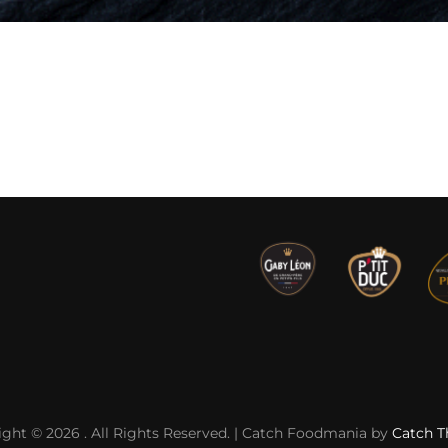
ight © 2026
. All Rights Reserved. | Catch Foodmania by
Catch 