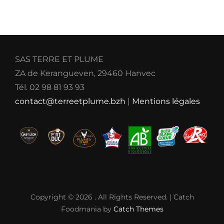
SAS TERRE ET PLUME
ZA de Kerangueven, 29460 Hanvec
Tél. 02 98 81 93 93
contact@terreetplume.bzh
|
Mentions légales
Copyright © 2026
. All Rights Reserved. | Catch
Foodmania by
Catch Themes