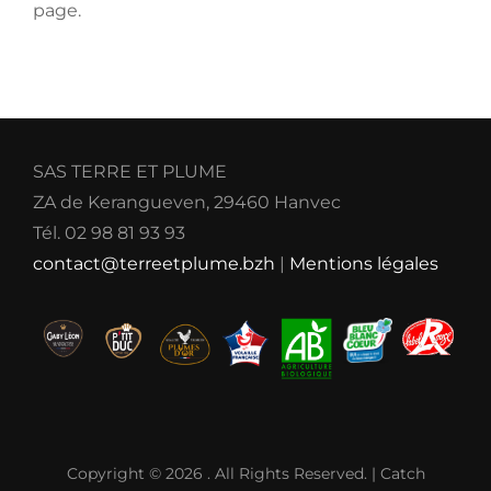
page.
SAS TERRE ET PLUME
ZA de Kerangueven, 29460 Hanvec
Tél. 02 98 81 93 93
contact@terreetplume.bzh
|
Mentions légales
Copyright © 2026
. All Rights Reserved. | Catch