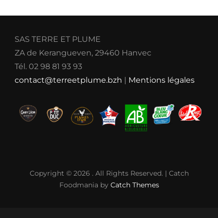
SAS TERRE ET PLUME
ZA de Kerangueven, 29460 Hanvec
Tél. 02 98 81 93 93
contact@terreetplume.bzh
|
Mentions légales
Copyright © 2026
. All Rights Reserved. | Catch
Foodmania by
Catch Themes