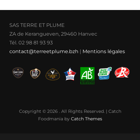
SAS TERRE ET PLUME
ZA de Kerangueven, 29460 Hanvec
Tél. 02 98 81 93 93
contact@terreetplume.bzh
|
Mentions légales
Copyright © 2026
. All Rights Reserved. | Catch
Foodmania by
Catch Themes