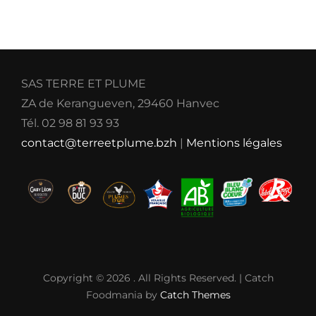
SAS TERRE ET PLUME
ZA de Kerangueven, 29460 Hanvec
Tél. 02 98 81 93 93
contact@terreetplume.bzh
|
Mentions légales
Copyright © 2026
. All Rights Reserved. | Catch
Foodmania by
Catch Themes