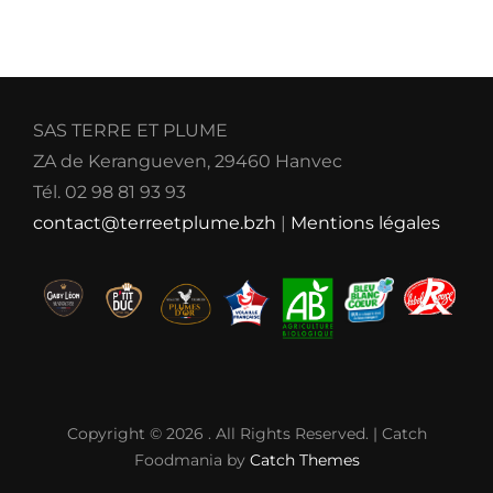
SAS TERRE ET PLUME
ZA de Kerangueven, 29460 Hanvec
Tél. 02 98 81 93 93
contact@terreetplume.bzh
|
Mentions légales
Copyright © 2026
. All Rights Reserved. | Catch
Foodmania by
Catch Themes